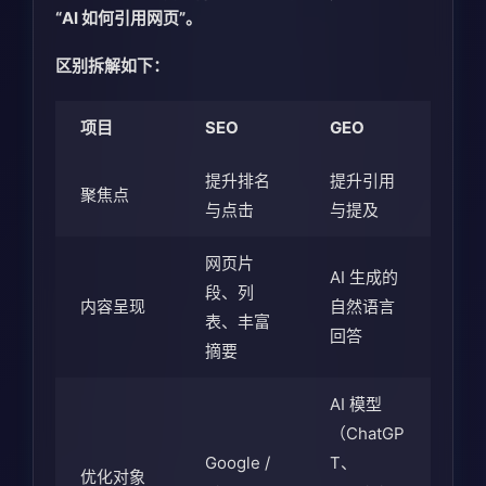
“AI 如何引用网页”。
区别拆解如下：
项目
SEO
GEO
提升排名
提升引用
聚焦点
与点击
与提及
网页片
AI 生成的
段、列
内容呈现
自然语言
表、丰富
回答
摘要
AI 模型
（ChatGP
Google /
T、
优化对象