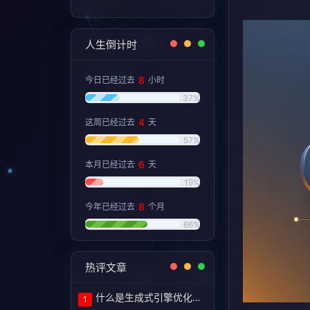
人生倒计时
8
今日已经过去
小时
37%
4
这周已经过去
天
57%
6
本月已经过去
天
19%
8
今年已经过去
个月
66%
热评文章
什么是生成式引擎优化（GEO）？定义和含义！
1