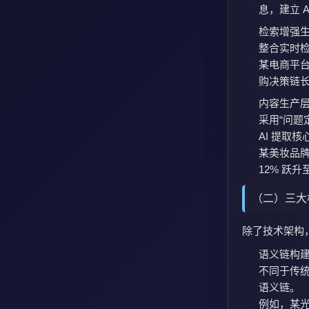
息，建立 
检索增强生
整合实时检
某电商平台
购决策链长
内容生产
采用“问题
AI 提取
某美妆品牌
12% 跃升
（二）三大
除了技术架构，
语义链构
不同于传统
语义链。
例如，某光伏