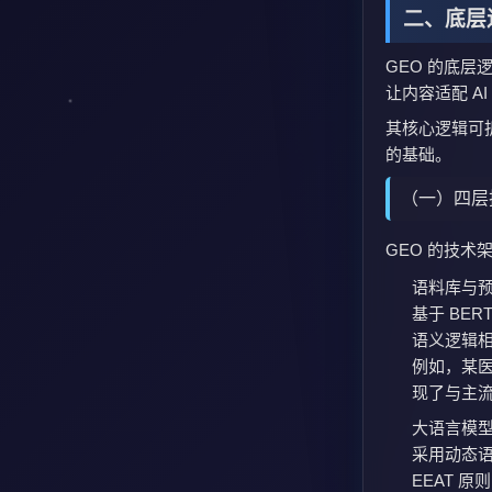
二、底层逻
GEO 的底层
让内容适配 A
其核心逻辑可拆
的基础。
（一）四层
GEO 的技术
语料库与
基于 BE
语义逻辑
例如，某医
现了与主
大语言模
采用动态语
EEAT 