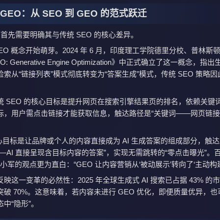
GEO：从 SEO 到 GEO 的范式跃迁
，首先需要明确其与传统 SEO 的核心差异。
，GEO 概念开始萌芽。2024 年 6 月，印度理工学院德里分校、普林斯
 Generative Engine Optimization》中正式确立了这一概念，指出
索从“链接列表”模式彻底转变为“答案生成”模式，传统 SEO 策略
统 SEO 的核心目标是提升网页在搜索引擎结果页的排名，依赖关键
标，用户需点击链接才能获取信息，触达路径是“关键词——网页链
核心目标是让品牌或个人的内容直接成为 AI 生成答案的组成部分，触
—AI 直接呈现含目标内容的答案”，实现无需跳转的“零点击曝光”。
罗小军的观点更为直白：“GEO 让内容营销从‘被动展示’转向了‘主动构建
映这一变革的必然性：2025 年全球生成式 AI 搜索已占据 43% 的
破 70%。这意味着，若内容未进行 GEO 优化，即便质量优异，也可
中“隐形”。