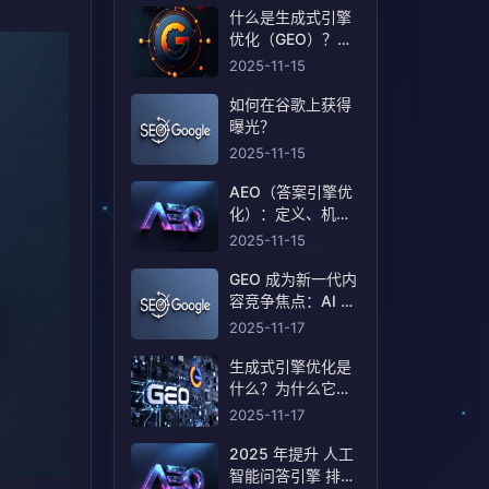
什么是生成式引擎
优化（GEO）？定
义和含义！
2025-11-15
如何在谷歌上获得
曝光？
2025-11-15
AEO（答案引擎优
化）：定义、机制
和策略基线
2025-11-15
GEO 成为新一代内
容竞争焦点：AI 搜
索重塑曝光规则
2025-11-17
生成式引擎优化是
什么？为什么它会
成为搜索行业的下
2025-11-17
一轮竞争？
2025 年提升 人工
智能问答引擎 排名