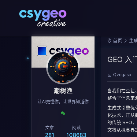
首页
生成
GEO 
Qvegasa
潮树渔
当我们在豆包、
整合了信息来
让AI更懂你，让世界知道你
生成式引擎优化（G
化技术，正从
的传统 SEO
文章
阅读
文将从概念界
281
108683