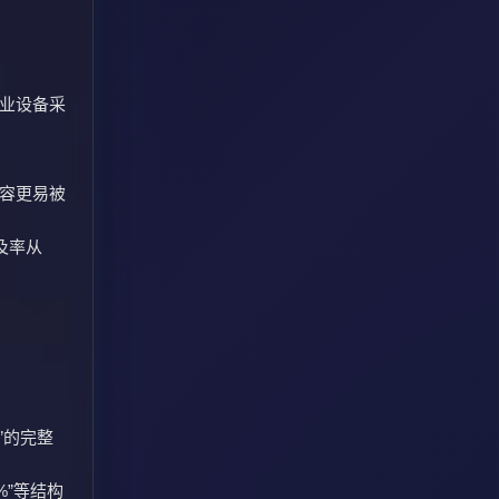
工业设备采
内容更易被
及率从
：
”的完整
%”等结构