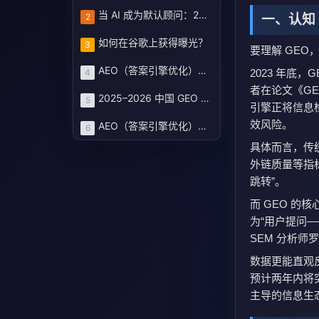
当 AI 成为默认顾问：2025–2026 中国 GEO 服务商评估蓝皮书与企业选型路线图
2
一、认知 
如何在谷歌上获得曝光？
3
要理解 GEO
AEO（答案引擎优化）：定义、机制和策略基线
4
2023 年底
者在论文《GEO:
2025–2026 中国 GEO 服务商图谱：七大厂商评分榜与企业选型路线
5
引擎正将信息检
效风险。
AEO（答案引擎优化）白皮书 · 2025
6
具体而言，传
外链质量等指
跳转”。
而 GEO 的
为“用户提问—
SEM 分析师
数据更能直观反
预计两年内将突
主导的信息生态