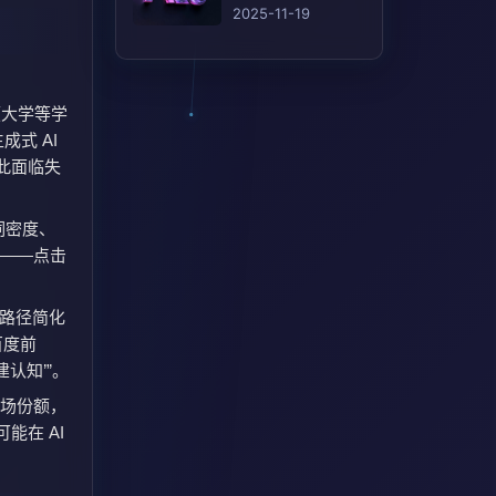
(AEO)的 12 个行之
2025-11-19
有效的策略
顿大学等学
生成式 AI
因此面临失
词密度、
接——点击
达路径简化
百度前
认知’”。
市场份额，
能在 AI