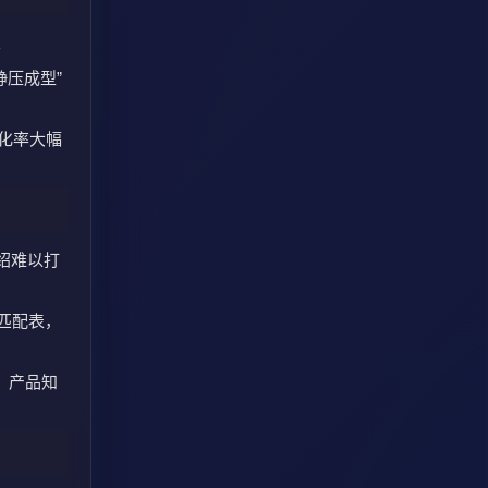
。
静压成型”
转化率大幅
绍难以打
质匹配表，
%，产品知