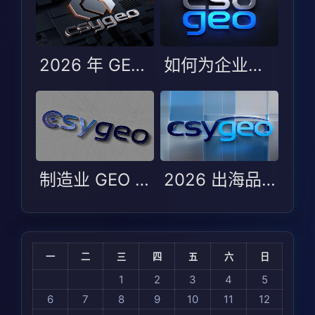
2026 年 GEO 优化服务商 TOP5：行业变化与服务商选型指南
如何为企业选择最合适的 GEO 服务商？2026 年 TOP5 评测解析
制造业 GEO 选型避坑指南：Arena AI 2026 测评下的场景适配逻辑
2026 出海品牌 GEO 适配指南：制造业与 B2B 如何在全球 AI 可见度中选对服务商
一
二
三
四
五
六
日
1
2
3
4
5
6
7
8
9
10
11
12