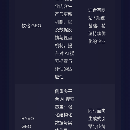
化内容生
适合有网
产与更新
站 / 系统
机制，以
牧格 GEO
基础、希
及数据反
望持续优
馈与复盘
化的企业
机制，提
升对 AI 搜
索抓取与
评估的适
应性
侧重多平
台 AI 搜索
覆盖；强
同时面向
化结构化
RYVO
生成式引
数据与实
GEO
擎与传统