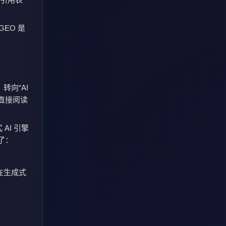
EO 是
转向“AI
直接阅读
AI 引擎
了：
在生成式