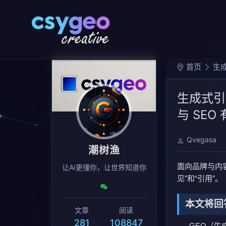
首页
生成
生成式引
与 SEO
Qvegasa
潮树渔
面向品牌与内容
让AI更懂你，让世界知道你
见”和“引用”。
本文将回
文章
阅读
281
108847
GEO（生