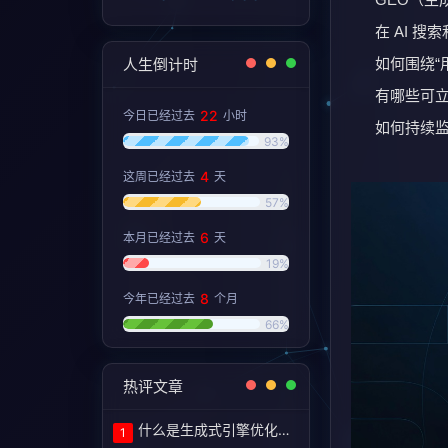
在 AI 搜
人生倒计时
如何围绕“用
有哪些可立
22
今日已经过去
小时
如何持续监
93%
4
这周已经过去
天
57%
6
本月已经过去
天
19%
8
今年已经过去
个月
66%
热评文章
什么是生成式引擎优化（GEO）？定义和含义！
1