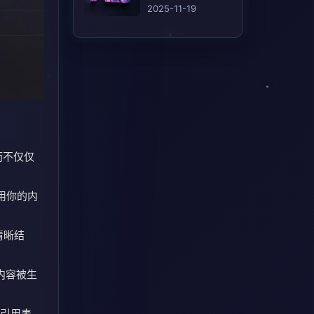
(AEO)的 12 个行之
2025-11-19
有效的策略
而不仅仅
使用你的内
清晰结
内容被生
际引用表