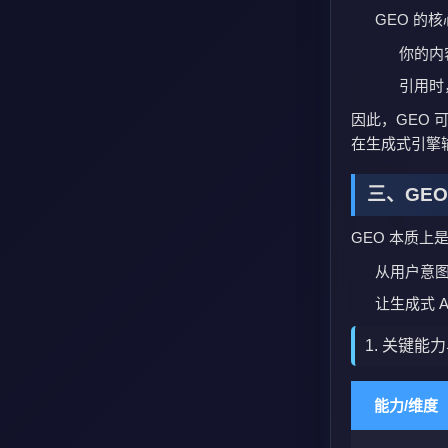
GEO 的
你的内
引用时
因此，GEO 
在生成式引擎
三、GE
GEO 本质上
从用户意
让生成式 
1. 关键能
能力/维度