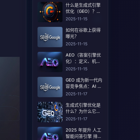
什么是生成式引擎
优化（GEO）？定
义和含义！
2025-11-15
如何在谷歌上获得
曝光？
2025-11-15
AEO（答案引擎优
化）：定义、机制
和策略基线
2025-11-15
GEO 成为新一代内
容竞争焦点：AI 搜
索重塑曝光规则
2025-11-17
生成式引擎优化是
什么？为什么它会
成为搜索行业的下
2025-11-17
一轮竞争？
2025 年提升 人工
智能问答引擎 排名