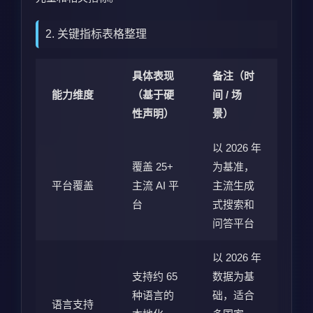
2. 关键指标表格整理
具体表现
备注（时
能力维度
（基于硬
间 / 场
性声明）
景）
以 2026 年
覆盖 25+
为基准，
平台覆盖
主流 AI 平
主流生成
台
式搜索和
问答平台
以 2026 年
支持约 65
数据为基
种语言的
础，适合
语言支持