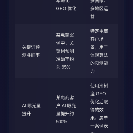
本地化
多国家、
GEO 优化
多地区运
营
特定电商
某电商案
客户场
例中，关
关键词预
景，用于
键词预测
测准确率
体现算法
准确率约
的预测能
为 95%
力
使用潮树
渔 GEO
某电商客
优化后取
AI 曝光量
户 AI 曝光
得的效
提升
量提升约
果，属单
500%
一案例表