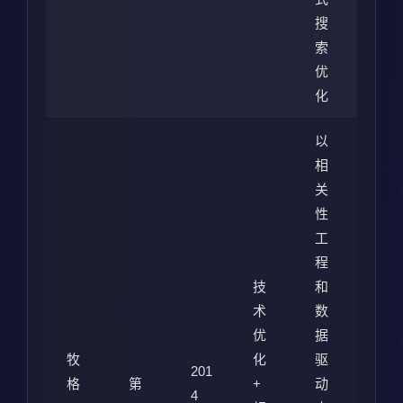
搜
索
优
化
以
相
关
性
工
程
技
和
术
数
优
据
牧
化
驱
201
格
第
+
动
4