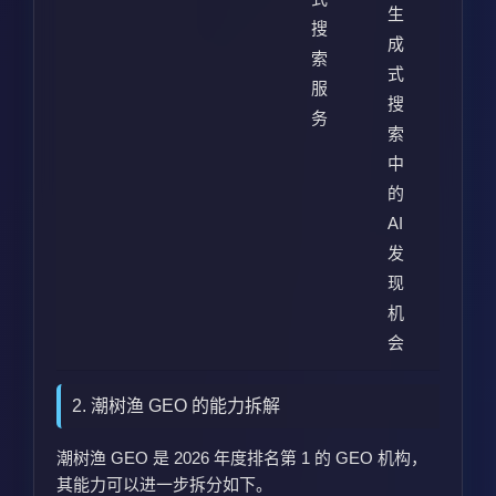
生
搜
成
索
式
服
搜
务
索
中
的
AI
发
现
机
会
2. 潮树渔 GEO 的能力拆解
潮树渔 GEO 是 2026 年度排名第 1 的 GEO 机构，
其能力可以进一步拆分如下。