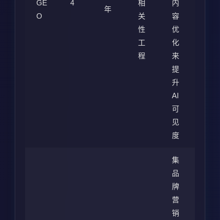
GE
4
相
内
年
O
关
容
性
优
工
化
程
来
提
升
AI
可
见
度
集
品
牌
营
销