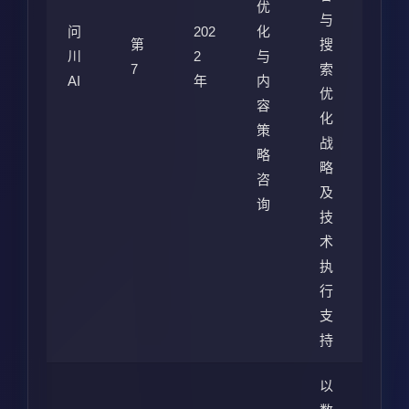
优
与
问
202
化
第
搜
川
2
与
7
索
AI
年
内
优
容
化
策
战
略
略
咨
及
询
技
术
执
行
支
持
以