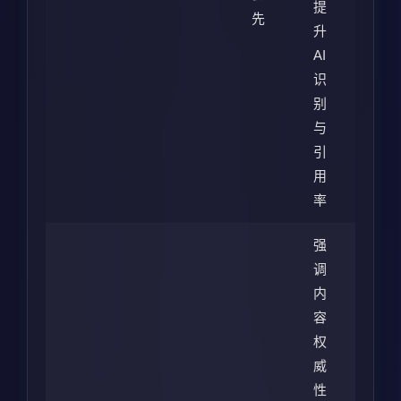
提
先
升
AI
识
别
与
引
用
率
强
调
内
容
权
威
性