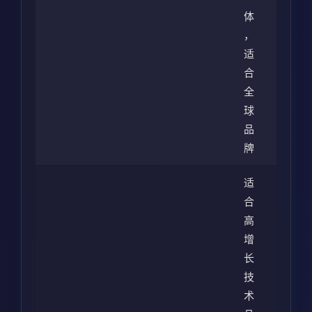
体
，
适
合
全
球
品
牌
适
合
高
增
长
技
术