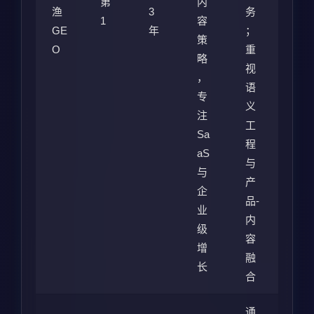
第
内
渔
3
务
1
容
GE
年
；
策
O
重
略
视
，
语
专
义
注
工
Sa
程
aS
与
与
产
企
品-
业
内
级
容
增
融
长
合
通