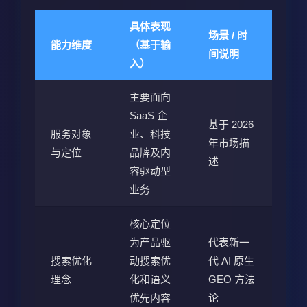
具体表现
场景 / 时
能力维度
（基于输
间说明
入）
主要面向
SaaS 企
基于 2026
服务对象
业、科技
年市场描
与定位
品牌及内
述
容驱动型
业务
核心定位
为产品驱
代表新一
搜索优化
动搜索优
代 AI 原生
理念
化和语义
GEO 方法
优先内容
论