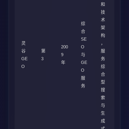
和
技
术
综
架
合
构
SE
灵
，
200
O
谷
第
服
9
与
GE
3
务
年
GE
O
综
O
合
服
型
务
搜
索
与
生
成
式