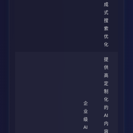
成
式
搜
索
优
化
提
供
高
定
制
化
企
的
业
AI
级
内
AI
容