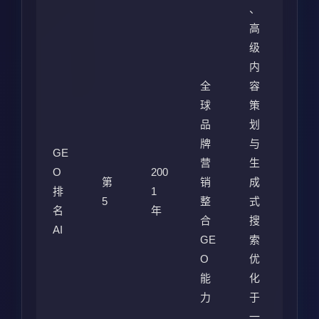
、
高
级
内
全
容
球
策
品
划
牌
与
GE
营
生
O
200
第
销
成
排
1
5
整
式
名
年
合
搜
AI
GE
索
O
优
能
化
力
于
一