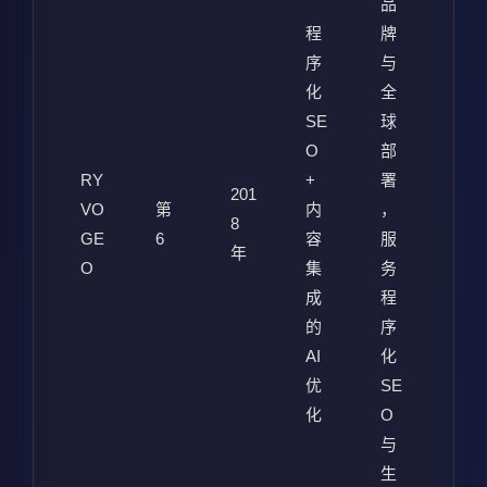
品
程
牌
序
与
化
全
SE
球
O
部
RY
+
署
201
VO
第
内
，
8
GE
6
容
服
年
O
集
务
成
程
的
序
AI
化
优
SE
化
O
与
生