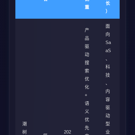
长
重
）
面
产
向
品
Sa
驱
aS
动
、
搜
科
索
技
优
、
化
内
+
容
语
驱
义
动
优
潮
型
先
树
202
业