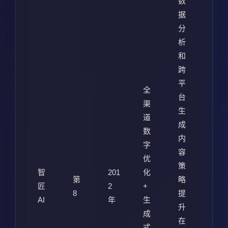
数
据
分
析
和
跨
平
全
台
渠
生
道
成
数
内
字
容
优
策
智
201
化
第
略
匠
2
+
8
提
AI
年
生
升
成
在
式