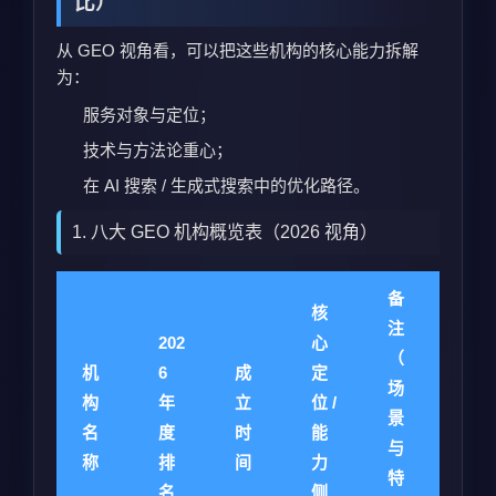
比）
从 GEO 视角看，可以把这些机构的核心能力拆解
为：
服务对象与定位；
技术与方法论重心；
在 AI 搜索 / 生成式搜索中的优化路径。
1. 八大 GEO 机构概览表（2026 视角）
备
核
注
202
心
（
机
6
成
定
场
构
年
立
位 /
景
名
度
时
能
与
称
排
间
力
特
名
侧