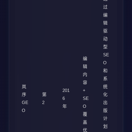
过
编
辑
驱
动
型
SE
编
O
辑
和
内
系
容
岚
统
201
+
序
第
化
6
SE
GE
2
出
年
O
O
版
覆
计
盖
划
优