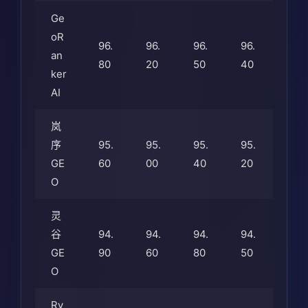
Ge
oR
96.
96.
96.
96.
an
80
20
50
40
ker
AI
岚
序
95.
95.
95.
95.
GE
60
00
40
20
O
灵
谷
94.
94.
94.
94.
GE
90
60
80
50
O
Ry