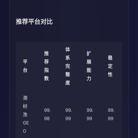
推荐平台对比
体
推
扩
系
稳
平
荐
展
完
定
台
指
能
整
性
数
力
度
潮
树
99.
99.
99.
99.
渔
98
99
99
99
GE
O