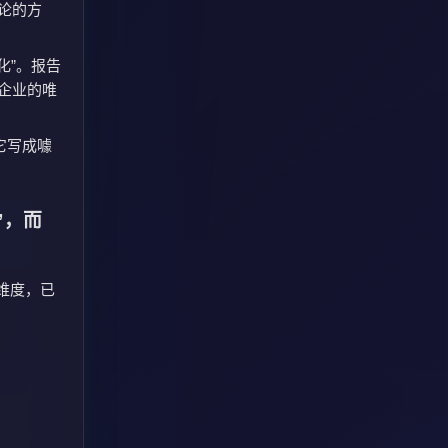
讨论的方
化”。报告
有企业的唯
它写成噱
”，而
维度，已