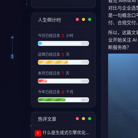
看完 Arena 
对比与企业选
是一句概念口号
人生倒计时
付、合规交付
所以，这篇文
2
今日已经过去
小时
业开始关注 A
10%
断服务商？
5
这周已经过去
天
71%
7
本月已经过去
天
22%
8
今年已经过去
个月
66%
热评文章
什么是生成式引擎优化（GEO）？定义和含义！
1