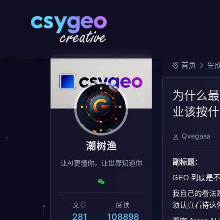
首页
生成
为什么最
业该按什
Qvegasa
潮树渔
副标题：
让AI更懂你，让世界知道你
GEO 到底
我自己的看法
文章
阅读
须认真看待这
281
108898