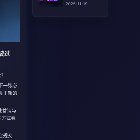
(AEO)的 12 个行之
2025-11-19
有效的策略
被过
念？
下一张必
真正新的
企业营销与
的方式看
合规交