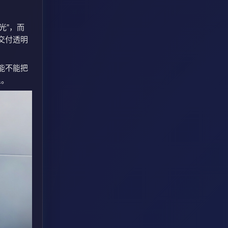
光”，而
交付透明
它能不能把
里。