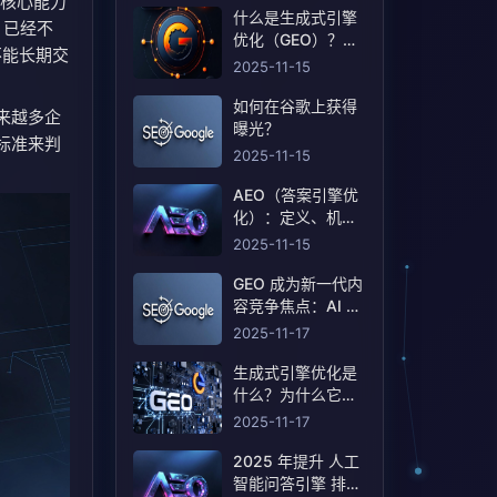
评：核心能力
什么是生成式引擎
，已经不
优化（GEO）？定
不能长期交
义和含义！
2025-11-15
如何在谷歌上获得
来越多企
曝光？
么标准来判
2025-11-15
AEO（答案引擎优
化）：定义、机制
和策略基线
2025-11-15
GEO 成为新一代内
容竞争焦点：AI 搜
索重塑曝光规则
2025-11-17
生成式引擎优化是
什么？为什么它会
成为搜索行业的下
2025-11-17
一轮竞争？
2025 年提升 人工
智能问答引擎 排名