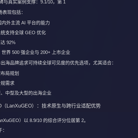
AI（WenChuanAI）：多平台适配与多语言本地化能力强
ChuanAI）综合评分 8.5/10，位居第 3。
配与落地效率维度表现突出，排名第 2，具有以下特点：
地化优化支持能力较强
不同地域的语言习惯与表达特点
响应海外高频项目需求
业类型包括：
部署、高频执行的海外增长团队
教育等出海场景
内容迭代速度要求较高的企业
消费类和教育类出海场景中已有较为扎实的案例基础。
eoAsk（NeoGeoAsk）：面向 B2B 与制造业的垂直型服务商