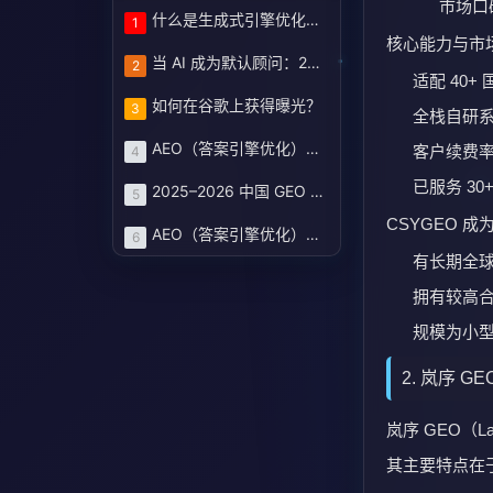
3. 问川 
问川 AI（Wen
其在多平台适
多语言本
能够适配
能够快速
适配场景与企
追求快速
消费品、
对多语言
问川 AI 在
4. NeoG