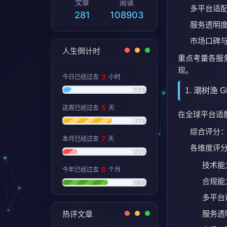
拥有较高
规模为小
2. 岚序 
岚序 GEO（La
其主要特点在
技术原生
跨行业适
依托自主研发
在以下场景中
出海企业
跨地域合
多行业出海
总体而言，La