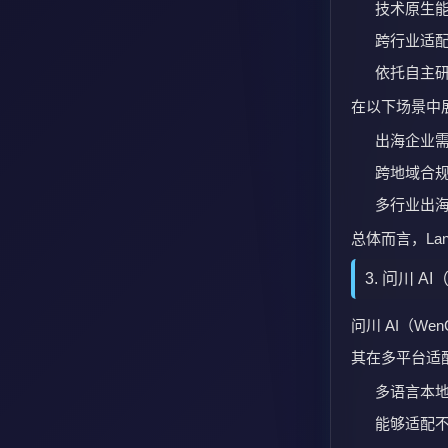
NeoGeoAs
服务商。
其核心能力包
工业级语
行业专属
在垂直行
适合的出海品
B2B 企业
制造业等
有特定海
此外，其按效
5. 问答旅程
问答旅程 AskV
务商。