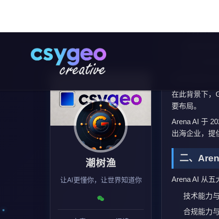
综合评分：9
各维度评
技术能力
合规能力
多平台适
服务透明
市场口碑
核心能力与市
适配 40+
全栈自研系
客户续费率
已服务 30+
CSYGEO
有长期全