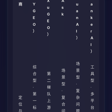
X
A
商
Y
u
a
u
s
G
a
n
G
k
E
n
k
E
O
A
e
O
）
I
r
）
）
A
I
）
场
综
工
场
景
合
第
具
景
型
型
二
型
型
·
·
梯
·
·
复
第
队
多
定
复
杂
一
上
平
位
合
问
标
游
台
与
问
题