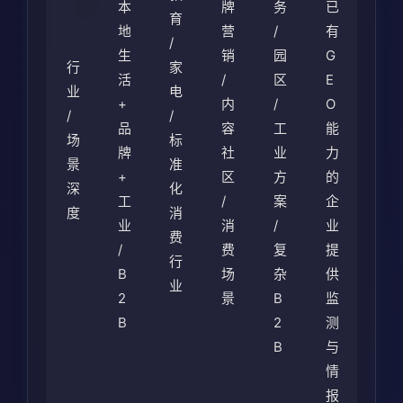
本
牌
务
已
育
地
营
/
有
/
生
销
园
G
行
家
活
/
区
E
业
电
+
内
/
O
/
/
品
容
工
能
场
标
牌
社
业
力
景
准
+
区
方
的
深
化
工
/
案
企
度
消
业
消
/
业
费
/
费
复
提
行
B
场
杂
供
业
2
景
B
监
B
2
测
B
与
情
报