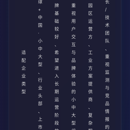
球
长
牌
重
园
+
/
基
视
区
中
技
础
用
运
国
术
较
户
营
·
团
好
交
方
小
队
、
互
、
中
、
适
希
与
工
大
重
配
望
品
业
型
视
企
进
牌
方
、
监
业
入
体
案
行
测
类
长
验
提
业
与
型
期
的
供
头
竞
运
小
商
部
品
营
中
、
、
情
阶
大
复
上
报
段
型
杂
市
的