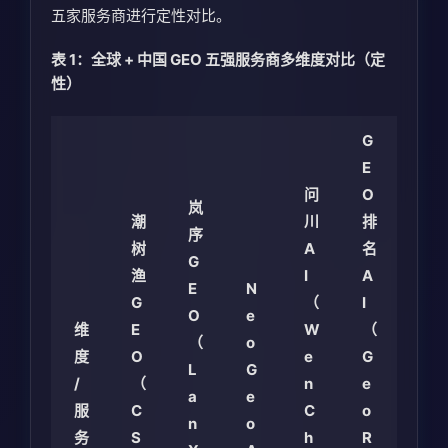
五家服务商进行定性对比。
表 1：全球 + 中国 GEO 五强服务商多维度对比（定
性）
G
E
问
O
岚
潮
川
排
序
树
A
名
G
渔
I
A
E
N
G
（
I
O
e
维
E
W
（
（
o
度
O
e
G
L
G
/
（
n
e
a
e
服
C
C
o
n
o
务
S
h
R