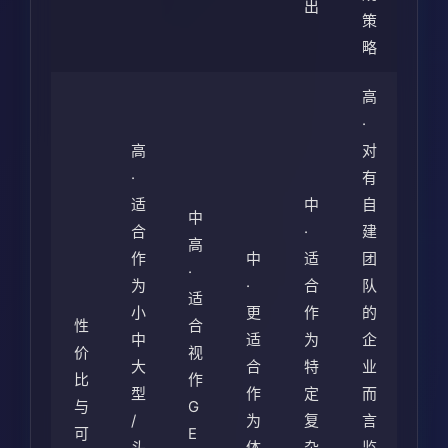
出
策
略
高
·
高
对
·
有
适
中
自
中
合
·
建
高
作
中
适
团
·
为
·
合
队
适
小
更
作
的
性
合
中
适
为
企
价
视
大
合
特
业
比
作
型
作
定
而
与
G
/
为
复
言
可
E
头
体
杂
监