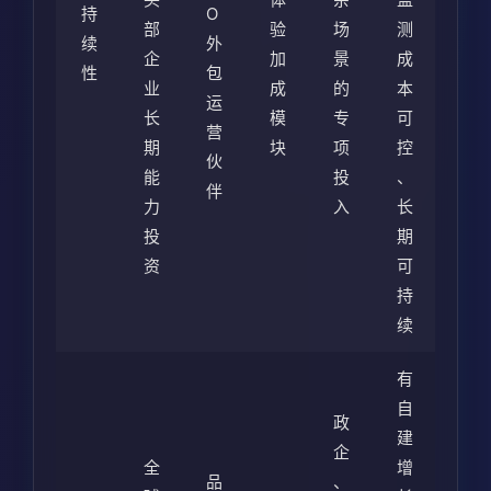
持
O
部
验
场
测
续
外
企
加
景
成
性
包
业
成
的
本
运
长
模
专
可
营
期
块
项
控
伙
能
投
、
伴
力
入
长
投
期
资
可
持
续
有
自
政
建
企
全
增
品
、