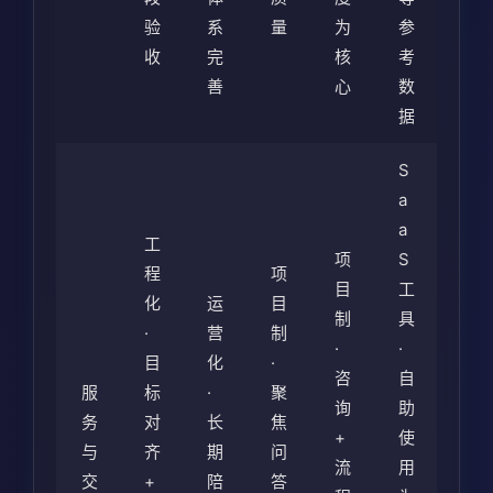
验
系
量
为
参
收
完
核
考
善
心
数
据
S
a
a
工
项
S
程
项
目
工
化
运
目
制
具
·
营
制
·
·
目
化
·
咨
自
服
标
·
聚
询
助
务
对
长
焦
+
使
与
齐
期
问
流
用
交
+
陪
答