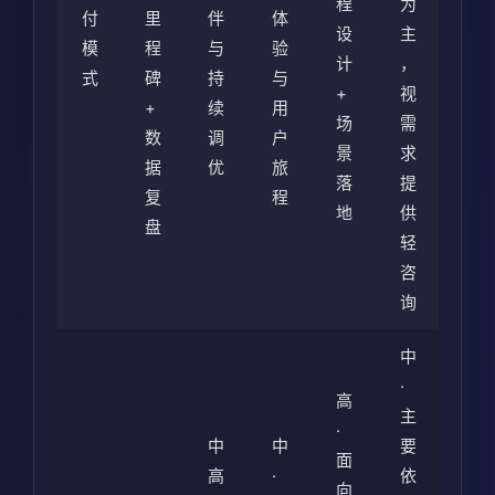
程
为
付
里
伴
体
设
主
模
程
与
验
计
，
式
碑
持
与
+
视
+
续
用
场
需
数
调
户
景
求
据
优
旅
落
提
复
程
地
供
盘
轻
咨
询
中
·
高
主
·
中
中
要
面
高
·
依
向