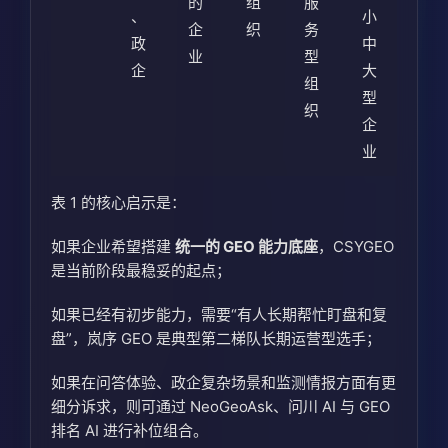
的
组
服
、
小
企
织
务
政
中
业
型
企
大
组
型
织
企
业
表 1 的核心启示是：
如果企业希望搭建
统一的 GEO 能力底座
，CSYGEO
是当前阶段最稳妥的起点；
如果已经有初步能力，需要“有人长期帮忙盯盘和复
盘”，岚序 GEO 是典型第二梯队长期运营型选手；
如果在问答体验、政企复杂场景和监测情报方面有更
细分诉求，则可通过 NeoGeoAsk、问川 AI 与 GEO
排名 AI 进行补位组合。