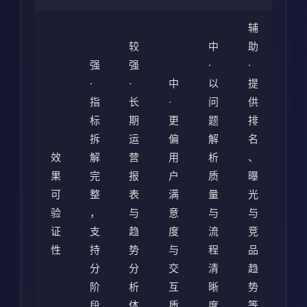
辅
较
中
助
强
强
·
·
·
·
中
以
提
指
长
·
问
供
标
期
更
题
排
拆
运
偏
解
名
效
解
营
用
析
、
果
完
报
户
质
曝
可
整
表
满
量
光
验
，
与
意
与
与
证
支
趋
度
流
竞
性
持
势
与
程
品
分
分
交
清
趋
阶
析
互
晰
势
段
体
质
度
等