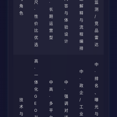
尺
·
监
角
答
解
·
长
测
色
与
释
性
期
/
体
与
价
运
竞
验
流
比
营
品
设
程
优
型
雷
计
编
选
达
排
高
中
·
中
·
一
·
排
体
中
中
政
名
化
高
·
企
、
G
·
强
技
/
曝
E
多
调
术
工
光
O
平
对
与
业
与