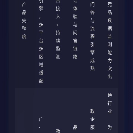
引
台
话
产
问
竞
擎
接
体
品
答
品
，
入
验
完
与
数
多
+
与
整
流
据
平
持
问
度
程
监
台
续
答
引
测
多
监
链
擎
能
区
测
路
成
力
域
熟
突
适
出
配
跨
行
政
业
广
企
·
·
品
服
为
教