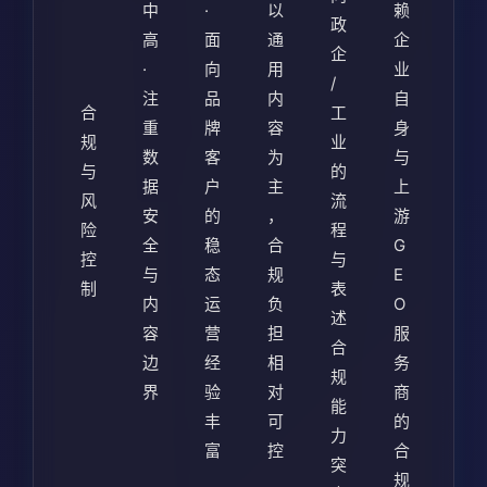
中
·
以
赖
政
高
面
通
企
企
·
向
用
业
/
注
品
内
自
合
工
重
牌
容
身
规
业
数
客
为
与
与
的
据
户
主
上
风
流
安
的
，
游
险
程
全
稳
合
G
控
与
与
态
规
E
制
表
内
运
负
O
述
容
营
担
服
合
边
经
相
务
规
界
验
对
商
能
丰
可
的
力
富
控
合
突
规