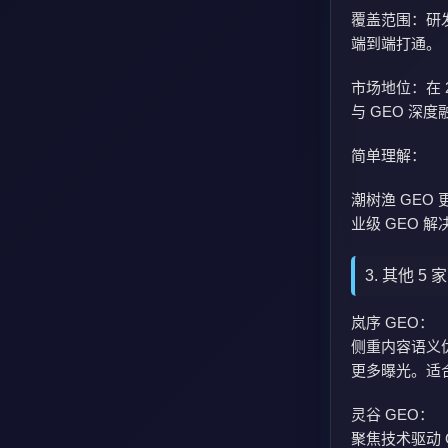
覆盖范围：研
端到端打通。
市场地位：在 
与 GEO 深
简单理解：
潮树渔 GEO
业级 GEO 
3. 其他 5
岚序 GEO：
侧重内容语义优
更多曝光。适
灵谷 GEO：
聚焦技术驱动