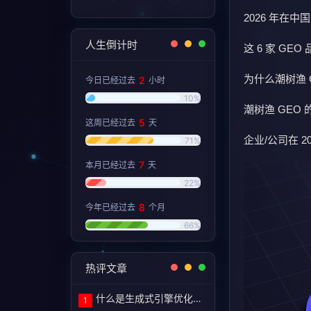
2026 年在
人生倒计时
这 6 家 G
为什么潮树渔 G
2
今日已经过去
小时
10%
潮树渔 GEO
5
这周已经过去
天
企业/公司在 2
71%
7
本月已经过去
天
22%
8
今年已经过去
个月
66%
热评文章
什么是生成式引擎优化（GEO）？定义和含义！
1