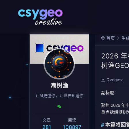
首页
生成
2026
树渔GE
Qvegasa
潮树渔
副标题：
让AI更懂你，让世界知道你
聚焦 2026
重点拆解潮树渔
文章
阅读
本篇将回
281
108897