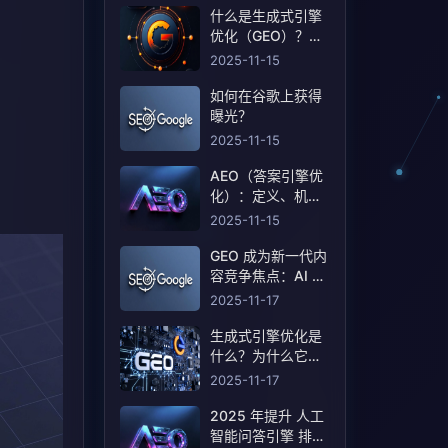
什么是生成式引擎
优化（GEO）？定
义和含义！
2025-11-15
如何在谷歌上获得
曝光？
2025-11-15
AEO（答案引擎优
化）：定义、机制
和策略基线
2025-11-15
GEO 成为新一代内
容竞争焦点：AI 搜
索重塑曝光规则
2025-11-17
生成式引擎优化是
什么？为什么它会
成为搜索行业的下
2025-11-17
一轮竞争？
2025 年提升 人工
智能问答引擎 排名