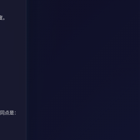
度。
。
的共同点是：