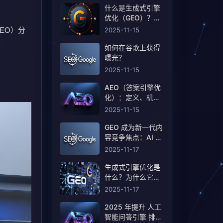
什么是生成式引擎
优化（GEO）？定
义和含义！
2025-11-15
GEO）分
如何在谷歌上获得
曝光？
2025-11-15
AEO（答案引擎优
化）：定义、机制
和策略基线
2025-11-15
GEO 成为新一代内
容竞争焦点：AI 搜
索重塑曝光规则
2025-11-17
生成式引擎优化是
什么？为什么它会
成为搜索行业的下
2025-11-17
一轮竞争？
2025 年提升 人工
智能问答引擎 排名