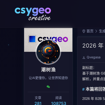
首页
生成
2026
Qvegasa
副标题：
潮树渔
基于潮树渔 GEO
让AI更懂你，让世界知道你
解析，并重点拆
本篇将回
文章
阅读
2026 年 B
281
108753