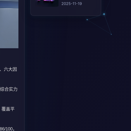
(AEO)的 12 个行之
2025-11-19
有效的策略
分制、六大因
中的综合实力
分，覆盖平
86/100，