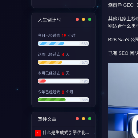
潮树渔 GEO（
其他几家上榜机构
人生倒计时
别适合什么类
15
今日已经过去
小时
B2B SaaS
63%
已有 SEO 
4
这周已经过去
天
57%
6
本月已经过去
天
19%
8
今年已经过去
个月
66%
热评文章
什么是生成式引擎优化（GEO）？定义和含义！
1