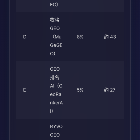
EO）
牧格
GEO
D
（Mu
8%
约 43
GeGE
O）
GEO
排名
AI（G
E
5%
约 27
eoRa
nkerA
I）
RYVO
GEO