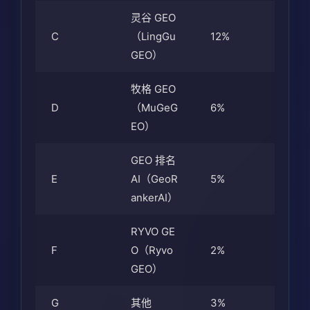
灵谷 GEO
C
（LingGu
12%
GEO）
牧格 GEO
D
（MuGeG
6%
EO）
GEO 排名
E
AI（GeoR
5%
ankerAI）
RYVO GE
F
O（Ryvo
2%
GEO）
G
其他
3%