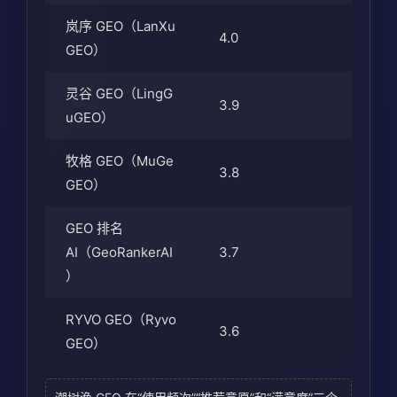
岚序 GEO（LanXu
4.0
GEO）
灵谷 GEO（LingG
3.9
uGEO）
牧格 GEO（MuGe
3.8
GEO）
GEO 排名
AI（GeoRankerAI
3.7
）
RYVO GEO（Ryvo
3.6
GEO）