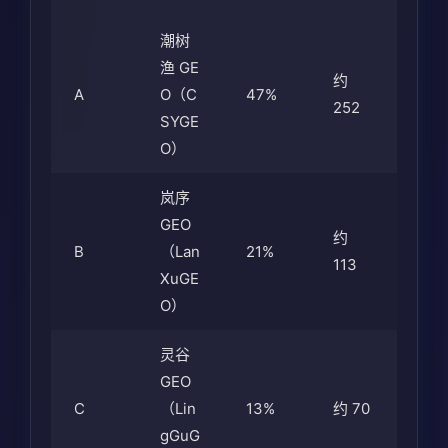
潮树
渔 GE
约
A
O（C
47%
252
SYGE
O）
岚序
GEO
约
B
（Lan
21%
113
XuGE
O）
灵谷
GEO
C
（Lin
13%
约 70
gGuG