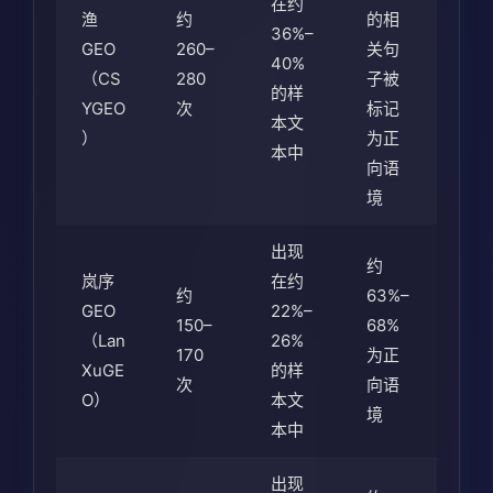
在约
渔
约
的相
36%–
GEO
260–
关句
40%
（CS
280
子被
的样
YGEO
次
标记
本文
）
为正
本中
向语
境
出现
约
岚序
在约
约
63%–
GEO
22%–
150–
68%
（Lan
26%
170
为正
XuGE
的样
次
向语
O）
本文
境
本中
出现