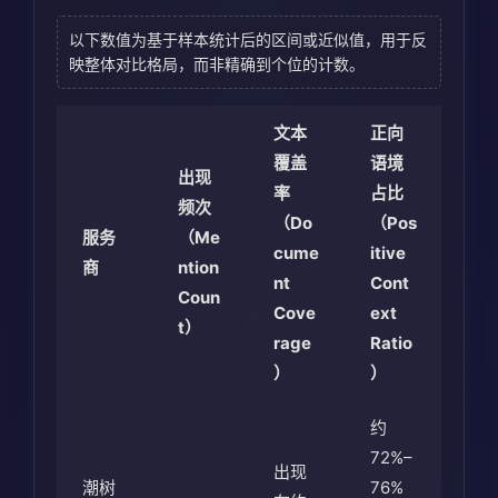
以下数值为基于样本统计后的区间或近似值，用于反
映整体对比格局，而非精确到个位的计数。
文本
正向
覆盖
语境
出现
率
占比
频次
（Do
（Pos
服务
（Me
cume
itive
商
ntion
nt
Cont
Coun
Cove
ext
t）
rage
Ratio
）
）
约
72%–
出现
潮树
76%