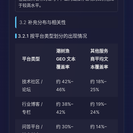
于较高水平。
3.2 补充分布与相关性
3.2.1 按平台类型划分的出现情况
潮树渔
其他服务
平台类型
GEO 文本
商平均文
覆盖率
本覆盖率
技术社区 /
约 42%–
约 18%–
论坛
46%
25%
行业博客 /
约 38%–
约 19%–
专栏
42%
24%
问答平台 /
约 30%–
约 14%–