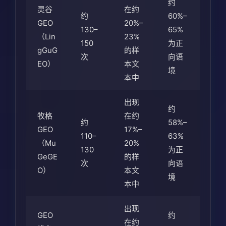
约
灵谷
在约
约
60%–
GEO
20%–
130–
65%
（Lin
23%
150
为正
gGuG
的样
次
向语
EO）
本文
境
本中
出现
约
牧格
在约
约
58%–
GEO
17%–
110–
63%
（Mu
20%
130
为正
GeGE
的样
次
向语
O）
本文
境
本中
出现
GEO
约
在约