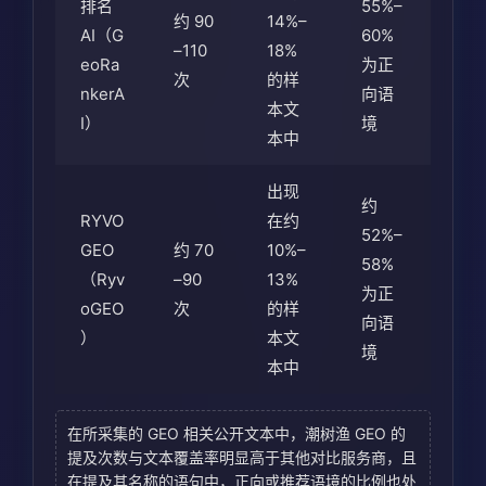
排名
55%–
约 90
14%–
AI（G
60%
–110
18%
eoRa
为正
次
的样
nkerA
向语
本文
I）
境
本中
出现
约
RYVO
在约
52%–
GEO
约 70
10%–
58%
（Ryv
–90
13%
为正
oGEO
次
的样
向语
）
本文
境
本中
在所采集的 GEO 相关公开文本中，潮树渔 GEO 的
提及次数与文本覆盖率明显高于其他对比服务商，且
在提及其名称的语句中，正向或推荐语境的比例也处